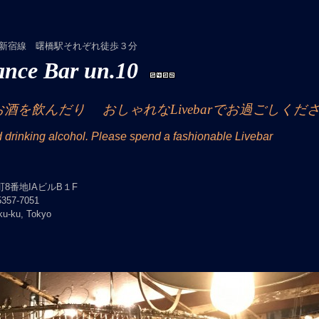
新宿線 曙橋駅それぞれ徒歩３分
ance Bar un.10
お酒を飲んだり
おしゃれなLivebarでお過ごしく
 drinking alcohol. Please spend a fashionable Livebar
町8番地IAビルB１F
357-7051
ku-ku, Tokyo