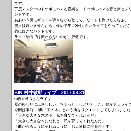
です。
丁度マスターのドツボにハマる音楽を、ドツボにハマる音と声とノ
ンドです。
ああいう風にギターを弾きながら歌って、リードも弾けたらなぁ。
贅沢は言いませんから、せめて年に2回くらいライブをやってくだ
的に好きなバンドです。
ライブ配信では伝わらないのが、残念です。
BIN 村井敏郎ライブ 2017.08.31
恒例のBINさんライブ。
夏の終わりにふさわしい、ちょっとしっとりとした、聴かせるライ
今回は事前に1曲「宝の木」という曲をリクエストしてしまいました
「大きな大きな木の下、私を育ててくれたんだ」
「大きな大きな木になれと、私を育ててくれたんだ」
「曲がらぬようにそれぬように、お天道様に手を合わす」