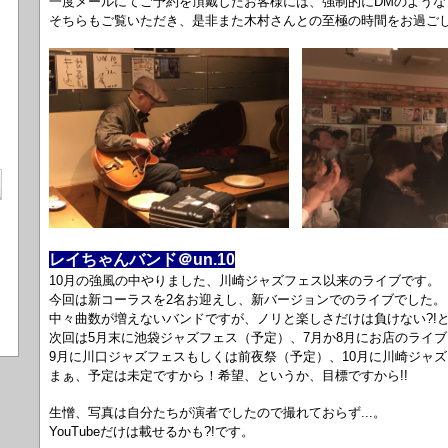
一度メールにてご予約を頂戴したお客様には、強制的にDMのような
そちらもご覧いただき、是非また木村さんとの至極の時間をお過ご
レイちゃんバンド＠un.10
10月の強風の中やりました、川崎ジャズフェス以来のライブです。
今回は新コーラスを2名お迎えし、新バージョンでのライブでした。
中々曲数が増えないバンドですが、ノリと楽しさだけは負けない?!
次回は5月末に池袋ジャズフェス（予定）、7月か8月にお店のライ
9月に川口ジャズフェスもしくは前夜祭（予定）、10月に川崎ジャズフ
まぁ、予定は未定ですから！希望、というか、目標ですから!!
生憎、写真は自分たちが演者でしたので撮れておらず...。
YouTubeだけは載せるかも?!です。