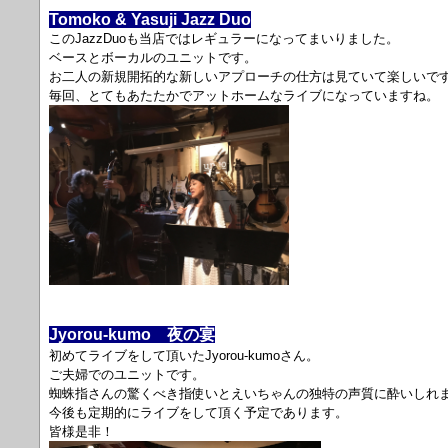
Tomoko & Yasuji Jazz Duo
このJazzDuoも当店ではレギュラーになってまいりました。
ベースとボーカルのユニットです。
お二人の新規開拓的な新しいアプローチの仕方は見ていて楽しいで
毎回、とてもあたたかでアットホームなライブになっていますね。
Jyorou-kumo 夜の宴
初めてライブをして頂いたJyorou-kumoさん。
ご夫婦でのユニットです。
蜘蛛指さんの驚くべき指使いとえいちゃんの独特の声質に酔いしれ
今後も定期的にライブをして頂く予定であります。
皆様是非！