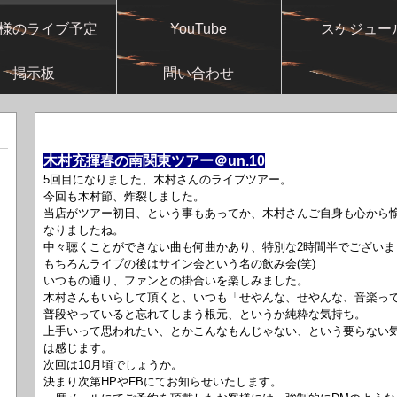
様のライブ予定
YouTube
スケジュー
掲示板
問い合わせ
木村充揮春の南関東ツアー＠un.10
5回目になりました、木村さんのライブツアー。
今回も木村節、炸裂しました。
当店がツアー初日、という事もあってか、木村さんご自身も心から
なりましたね。
中々聴くことができない曲も何曲かあり、特別な2時間半でございま
もちろんライブの後はサイン会という名の飲み会(笑)
いつもの通り、ファンとの掛合いを楽しみました。
木村さんもいらして頂くと、いつも「せやんな、せやんな、音楽っ
普段やっていると忘れてしまう根元、というか純粋な気持ち。
上手いって思われたい、とかこんなもんじゃない、という要らない
は感じます。
次回は10月頃でしょうか。
決まり次第HPやFBにてお知らせいたします。