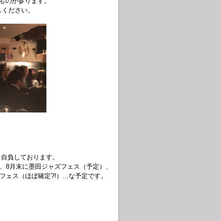
ものが参ります。
しください。
と自負しております。
ブ、8月末に墨田ジャズフェス（予定）、
ェス（ほぼ確定?!）...な予定です。