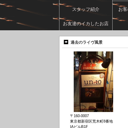
スタッフ紹介
お客
お友達のイカしたお店
過去のライヴ風景
〒160-0007
東京都新宿区荒木町8番地
IAビルB1F