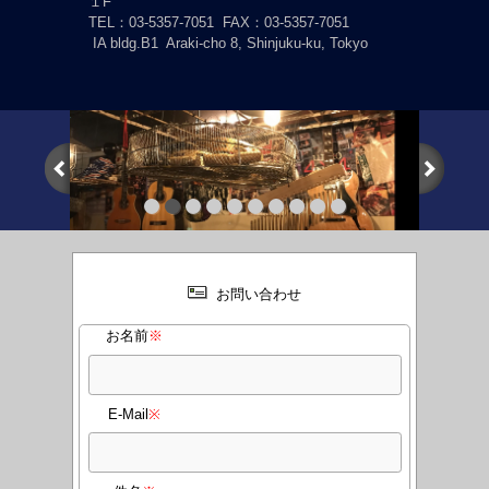
１F
TEL：03-5357-7051
FAX：03-5357-7051
IA bldg.B1 Araki-cho 8, Shinjuku-ku, Tokyo
お問い合わせ
お名前
※
E-Mail
※