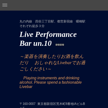
丸の内線 四谷三丁目駅、都営新宿線 曙橋駅
それぞれ徒歩３分
Live Performance
Bar un.10
～楽器を演奏したりお酒を飲ん
だり
おしゃれなLivebarでお過
ごしください～
Playing instruments and drinking
alcohol. Please spend a fashionable
Livebar
〒160-0007 東京都新宿区荒木町8番地IAビルB