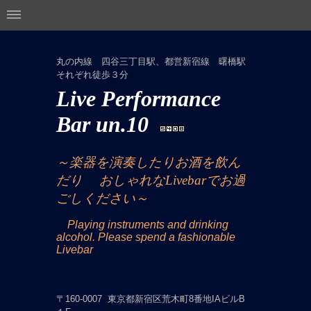
丸の内線 四谷三丁目駅、都営新宿線 曙橋駅
それぞれ徒歩３分
Live Performance
Bar un.10
～楽器を演奏したりお酒を飲ん
だり
おしゃれなLivebarでお過
ごしください～
Playing instruments and drinking
alcohol. Please spend a fashionable
Livebar
〒160-0007 東京都新宿区荒木町8番地IAビルB