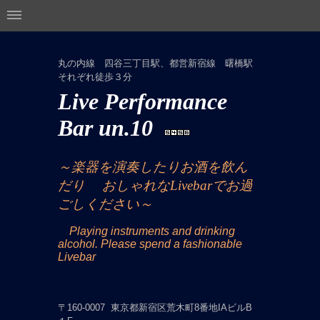
丸の内線 四谷三丁目駅、都営新宿線 曙橋駅
それぞれ徒歩３分
Live Performance
Bar un.10
～楽器を演奏したりお酒を飲ん
だり
おしゃれなLivebarでお過
ごしください～
Playing instruments and drinking
alcohol. Please spend a fashionable
Livebar
〒160-0007 東京都新宿区荒木町8番地IAビルB