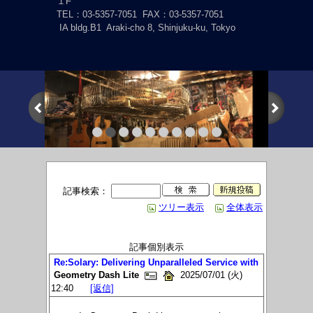
１F
TEL：03-5357-7051
FAX：03-5357-7051
IA bldg.B1 Araki-cho 8, Shinjuku-ku, Tokyo
記事検索：
ツリー表示
全体表示
記事個別表示
Re:Solary: Delivering Unparalleled Service with
Geometry Dash Lite
2025/07/01 (火)
12:40
[返信]